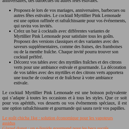
anniversaires, des barbecues ou autres fêtes estivales.
Proposez-le lors de vos mariages, anniversaires, barbecues ou
autres fêtes estivales. Le cocktail Myrtillier Pink Lemonade
est une option raffinée et rafraîchissante pour vos événements,
qui ravira vos invités.
Créez un bar à cocktails avec différentes variantes de
Myrtillier Pink Lemonade pour satisfaire tous les goûts.
Proposez des versions classiques et des variantes avec des
saveurs supplémentaires, comme des fraises, des framboises
ou de la menthe fraîche. Chaque invité pourra trouver son
cocktail préféré.
Décorez vos tables avec des myrtilles fraîches et des citrons
verts pour une ambiance estivale et gourmande. La décoration
de vos tables avec des myrtilles et des citrons verts apportera
une touche de couleur et de fraîcheur à votre ambiance
estivale.
Le cocktail Myrtillier Pink Lemonade est une boisson polyvalente
qui s’adapte à toutes les occasions et à tous les styles. Que ce soit
pour vos apéritifs, vos desserts ou vos événements spéciaux, il est
une option rafraîchissante et gourmande qui saura ravir vos papilles.
Le goût chicha 1kg : solution économique pour les vapoteurs
assidus
Glazed donut : un e-liquide gourmand pour les becs sucrés