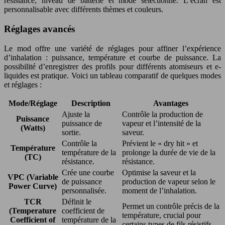
résistance, niveau de batterie et mode sélectionné. L’écran est
personnalisable avec différents thèmes et couleurs.
Réglages avancés
Le mod offre une variété de réglages pour affiner l’expérience
d’inhalation : puissance, température et courbe de puissance. La
possibilité d’enregistrer des profils pour différents atomiseurs et e-
liquides est pratique. Voici un tableau comparatif de quelques modes
et réglages :
Mode/Réglage
Description
Avantages
Ajuste la
Contrôle la production de
Puissance
puissance de
vapeur et l’intensité de la
(Watts)
sortie.
saveur.
Contrôle la
Prévient le « dry hit » et
Température
température de la
prolonge la durée de vie de la
(TC)
résistance.
résistance.
Crée une courbe
Optimise la saveur et la
VPC (Variable
de puissance
production de vapeur selon le
Power Curve)
personnalisée.
moment de l’inhalation.
TCR
Définit le
Permet un contrôle précis de la
(Temperature
coefficient de
température, crucial pour
Coefficient of
température de la
certains types de fils résistifs.