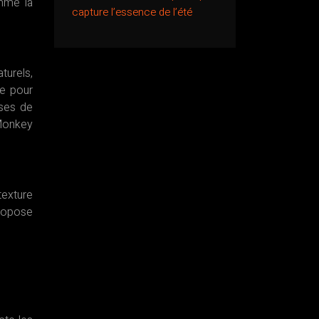
mme la
capture l’essence de l’été
turels,
le pour
uses de
 Monkey
texture
propose