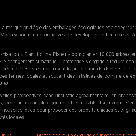
La marque privilégie des emballages écologiques et biodégradab
 Monkey soutient des initiatives de développement durable et s
isation « Plant for the Planet » pour planter
10 000 arbres
en
tre le changement climatique. L’entreprise s’engage à réduire son
iodégradables et en minimisant la production de déchets. De pl
 des fermes locales et soutient des initiatives de commerce équ
ales.
lles perspectives dans l’industrie agroalimentaire, en propos
ts, pour un avenir plus gourmand et durable. La marque s’e
e nouvelles idées pour proposer des produits uniques et originau
tés locales.
ur les
Glazed donut : un e-liquide gourmand pour les 