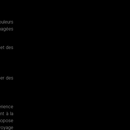
ouleurs
énagées
 et des
ser des
rience
nt à la
propose
 voyage