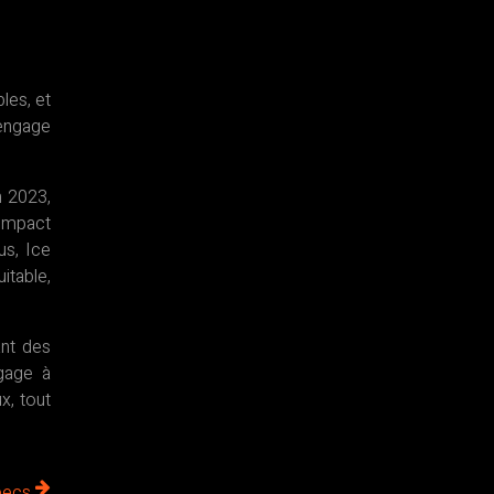
les, et
’engage
 2023,
 impact
us, Ice
itable,
ant des
ngage à
x, tout
becs