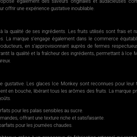
ropose également des saveurs originales et audacieuses co
our offrir une expérience gustative inoubliable.
 qualité de ses ingrédients. Les fruits utilisés sont frais et na
les. La marque s’engage également dans le commerce équitab
 producteurs, en s’approvisionnant auprès de fermes respectue
rantit la qualité et la fraîcheur des ingrédients, permettant à Ice
ureux.
nce gustative. Les glaces Ice Monkey sont reconnues pour leur 
ment en bouche, libérant tous les arômes des fruits. La marque 
goûts.
rfaits pour les palais sensibles au sucre.
andes, offrant une texture riche et satisfaisante.
 parfaits pour les journées chaudes.