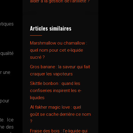
aider à la gestion de l’anxiété ?
otiques
Articles similaires
Marshmallow ou chamallow :
quel nom pour cet e-liquide
qualité
sucré ?
Gros banane : la saveur qui fait
ur une
craquer les vapoteurs
Skittle bonbon : quand les
confiseries inspirent les e-
liquides
 pour
Al fakher magic love : quel
goût se cache derrière ce nom
te. Ice
?
ême des
Fraise des bois : l’e-liquide qui