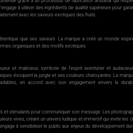
btenue grâce à un processus de fabrication artisanal qui respe
s’engage à utiliser des ingrédients de qualité supérieure pour garan
aitement avec les saveurs exotiques des fruits.
authentique que ses saveurs. La marque a créé un monde inspir
formes organiques et des motifs exotiques.
eur et malicieux, symbole de l’esprit aventurier et audacieu
niques évoquent la jungle et ses couleurs chatoyantes. La marq
adables, en accord avec son engagement envers la durabil
tifs et stimulants pour communiquer son message. Les photograp
eurs vives, créant un univers ludique et immersif qui invite les cl
’engage à sensibiliser le public aux enjeux du développement dur