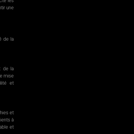
cte les
tir une
é de la
x de la
ue mise
ité et
hies et
ients à
able et