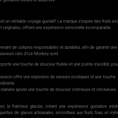
 gustative inédite et addictive.
t un véritable voyage gustatif. La marque s’inspire des fruits ex
t originales, offrant une expérience sensorielle incomparable.
ovenant de cultures responsables et durables, afin de garantir une 
 saveurs clés d’Ice Monkey sont :
apporte une touche de douceur fruitée et une pointe d’acidité, po
passion offre une explosion de saveurs exotiques et une touche
vibrante.
, la banane ajoute une touche de douceur crémeuse et onctueuse,
 la fraîcheur glacée, créant une expérience gustative inédi
uettes de glaces artisanales, smoothies aux fruits frais, et m