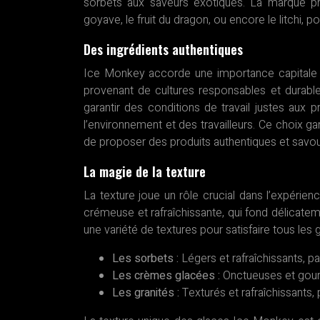
sorbets aux saveurs exotiques. La marque p
goyave, le fruit du dragon, ou encore le litchi, p
Des ingrédients authentiques
Ice Monkey accorde une importance capitale à la
provenant de cultures responsables et durab
garantir des conditions de travail justes aux
l’environnement et des travailleurs. Ce choix ga
de proposer des produits authentiques et savo
La magie de la texture
La texture joue un rôle crucial dans l’expérie
crémeuse et rafraîchissante, qui fond délicate
une variété de textures pour satisfaire tous les 
Les sorbets :
Légers et rafraîchissants, pa
Les crèmes glacées :
Onctueuses et gourm
Les granités :
Texturés et rafraîchissants,