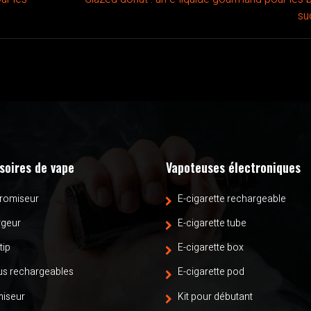
su
soires de vape
Vapoteuses électroniques
romiseur
E-cigarette rechargeable
rgeur
E-cigarette tube
tip
E-cigarette box
s rechargeables
E-cigarette pod
iseur
Kit pour débutant