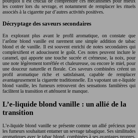
pourquoi il est crucial de comprendre ces mécanismes pour mieux
les contrer lors du sevrage, et notamment de remplacer les rituels
associés à la cigarette par d’autres activités positives.
Décryptage des saveurs secondaires
En explorant plus avant le profil aromatique, on constate que
l’arôme blond vanille est rarement une simple addition de tabac
blond et de vanille. Il est souvent enrichi de notes secondaires qui
complexifient et adoucissent le goût. Ces notes peuvent inclure le
caramel, qui apporte une touche sucrée et crémeuse, la noix, pour
une note légèrement torréfiée et chaleureuse, ou encore le miel, pour
une douceur naturelle et florale. Ces saveurs combinées créent un
profil aromatique riche et satisfaisant, capable de remplacer
avantageusement la cigarette traditionnelle. En vapotant un e-liquide
blond vanille, les fumeurs retrouvent des sensations familières qui
facilitent la transition et atténuent le manque.
L’e-liquide blond vanille : un allié de la
transition
L’e-liquide blond vanille se présente comme un allié précieux pour
les fumeurs souhaitant entamer un sevrage tabagique. Ses similitudes
aromatiques avec le tabac blond, combinées à ses avantages propres,