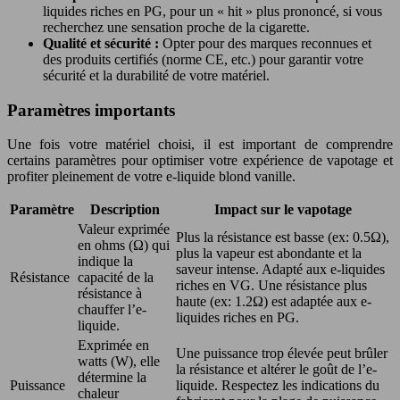
liquides riches en PG, pour un « hit » plus prononcé, si vous
recherchez une sensation proche de la cigarette.
Qualité et sécurité :
Opter pour des marques reconnues et
des produits certifiés (norme CE, etc.) pour garantir votre
sécurité et la durabilité de votre matériel.
Paramètres importants
Une fois votre matériel choisi, il est important de comprendre
certains paramètres pour optimiser votre expérience de vapotage et
profiter pleinement de votre e-liquide blond vanille.
Paramètre
Description
Impact sur le vapotage
Valeur exprimée
Plus la résistance est basse (ex: 0.5Ω),
en ohms (Ω) qui
plus la vapeur est abondante et la
indique la
saveur intense. Adapté aux e-liquides
Résistance
capacité de la
riches en VG. Une résistance plus
résistance à
haute (ex: 1.2Ω) est adaptée aux e-
chauffer l’e-
liquides riches en PG.
liquide.
Exprimée en
Une puissance trop élevée peut brûler
watts (W), elle
la résistance et altérer le goût de l’e-
détermine la
Puissance
liquide. Respectez les indications du
chaleur