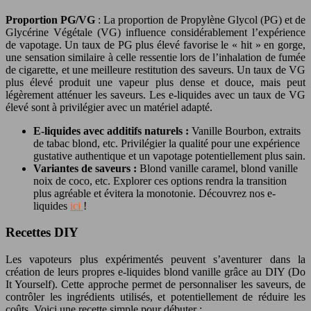
Proportion PG/VG
: La proportion de Propylène Glycol (PG) et de
Glycérine Végétale (VG) influence considérablement l’expérience
de vapotage. Un taux de PG plus élevé favorise le « hit » en gorge,
une sensation similaire à celle ressentie lors de l’inhalation de fumée
de cigarette, et une meilleure restitution des saveurs. Un taux de VG
plus élevé produit une vapeur plus dense et douce, mais peut
légèrement atténuer les saveurs. Les e-liquides avec un taux de VG
élevé sont à privilégier avec un matériel adapté.
E-liquides avec additifs naturels :
Vanille Bourbon, extraits
de tabac blond, etc. Privilégier la qualité pour une expérience
gustative authentique et un vapotage potentiellement plus sain.
Variantes de saveurs :
Blond vanille caramel, blond vanille
noix de coco, etc. Explorer ces options rendra la transition
plus agréable et évitera la monotonie. Découvrez nos e-
liquides
ici
!
Recettes DIY
Les vapoteurs plus expérimentés peuvent s’aventurer dans la
création de leurs propres e-liquides blond vanille grâce au DIY (Do
It Yourself). Cette approche permet de personnaliser les saveurs, de
contrôler les ingrédients utilisés, et potentiellement de réduire les
coûts. Voici une recette simple pour débuter :